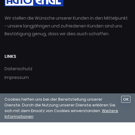
Wir stellen die Wünsche unserer Kunden in den Mittelpunkt
- unsere langjährigen und zufriedenen Kunden sind uns
Bestätigung genug, dass wir dies auch schaffen.
LINKS
Datenschutz
Impressum
AUTO ENGL GmbH • Industriezone 8 • I-39030 Gais • Tel:
+39
0474 504554
• Fax: +39 0474 504553 • E-Mail:
info@auto-
engl.it
• MwSt.-Nr. 03038150219