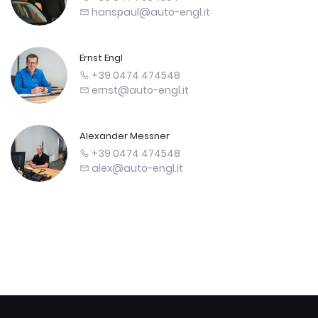
hanspaul@auto-engl.it
Ernst Engl
+39 0474 474548
ernst@auto-engl.it
Alexander Messner
+39 0474 474548
alex@auto-engl.it